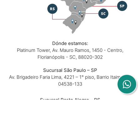
Dónde estamos:
Platinum Tower, Av. Mauro Ramos, 1450 - Centro,
Florianópolis - SC, 88020-302
Sucursal São Paulo – SP
Av. Brigadeiro Faria Lima, 4221 – 1° piso, Barrio Itaim Bibi,
04538-133
Sucursal Porto Alegre – RS
Av. Dom Pedro II, 367 – Sala 102 y 202 – Barrio São João,
90550-142
Sucursal Belo Horizonte – MG
Rua Padre Silveira Lobo, 610 – Sala 16 – Barrio São Luiz,