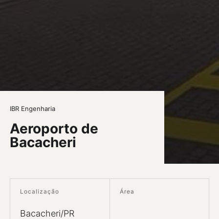
IBR Engenharia
Aeroporto de
Bacacheri
Localização
Área
Bacacheri/PR