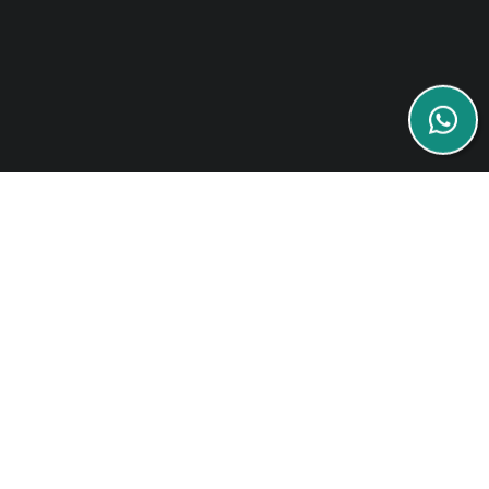
IBR Engenharia
Missão
Elevar a qualidade e eficiência, oferecendo aos nossos clientes
a máxima satisfação em suas obras, agregando valor