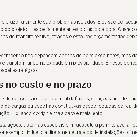
e prazo raramente são problemas isolados. Eles são consequê
 do projeto — especialmente antes do início da obra. Quando d
as de maneira reativa, atrasos e estouros orçamentários deix
o desempenho não dependem apenas de bons executores, mas d
cos e transformar complexidade em previsibilidade. É nesse cont
apel estratégico.
s no custo e no prazo
ase de concepção. Escopos mal definidos, soluções arquitetôni
o de cargas ou escolhas construtivas desconectadas da reali
ão — quando corrigir é mais caro e mais lento.
nstalações, sistemas especiais e infraestrutura permite avaliar, de
or exemplo, influencia diretamente trajetos de instalações, di