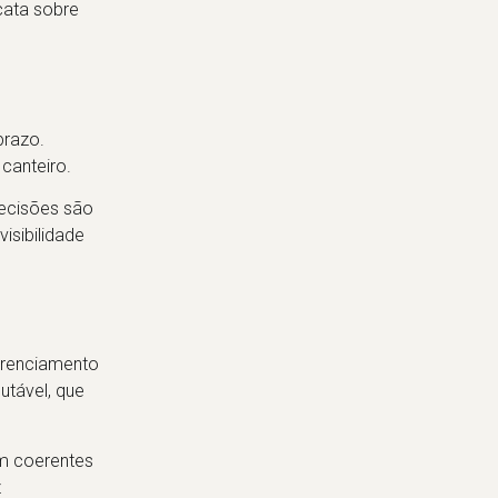
cata sobre
prazo.
 canteiro.
decisões são
isibilidade
erenciamento
utável, que
am coerentes
z