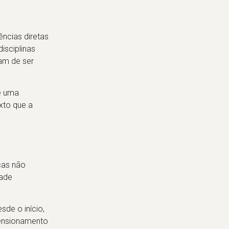
ncias diretas
isciplinas
am de ser
e uma
exto que a
cas não
dade
sde o início,
mensionamento