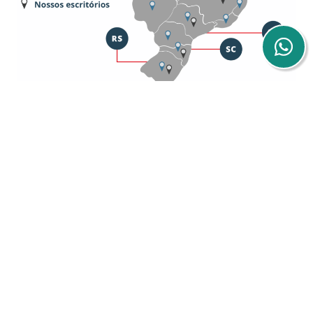
Dónde estamos:
Platinum Tower, Av. Mauro Ramos, 1450 - Centro,
Florianópolis - SC, 88020-302
Sucursal São Paulo – SP
Av. Brigadeiro Faria Lima, 4221 – 1° piso, Barrio Itaim Bibi,
04538-133
Sucursal Porto Alegre – RS
Av. Dom Pedro II, 367 – Sala 102 y 202 – Barrio São João,
90550-142
Sucursal Belo Horizonte – MG