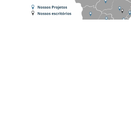
Dónde estamos:
Platinum Tower, Av. Mauro Ramos, 1450 -
Sucursal São Paulo – SP
Av. Brigadeiro Faria Lima, 4221 – 1° piso, Barrio It
Sucursal Porto Alegre – RS
Av. Dom Pedro II, 367 – Sala 102 y 202 – Barrio S
Sucursal Belo Horizonte – MG