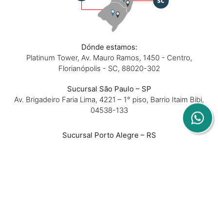
Dónde estamos:
Platinum Tower, Av. Mauro Ramos, 1450 - Centro,
Florianópolis - SC, 88020-302
Sucursal São Paulo – SP
Av. Brigadeiro Faria Lima, 4221 – 1° piso, Barrio Itaim Bibi,
04538-133
Sucursal Porto Alegre – RS
Av. Dom Pedro II, 367 – Sala 102 y 202 – Barrio São João,
90550-142
Sucursal Belo Horizonte – MG
Rua Padre Silveira Lobo, 610 – Sala 16 – Barrio São Luiz,
31270-740