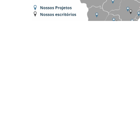
Dónde estamos:
Platinum Tower, Av. Mauro Ramos, 1450 -
Sucursal São Paulo – SP
Av. Brigadeiro Faria Lima, 4221 – 1° piso, Barrio It
Sucursal Porto Alegre – RS
Av. Dom Pedro II, 367 – Sala 102 y 202 – Barrio S
Sucursal Belo Horizonte – MG