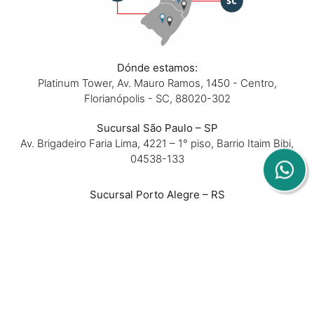
Dónde estamos:
Platinum Tower, Av. Mauro Ramos, 1450 - Centro,
Florianópolis - SC, 88020-302
Sucursal São Paulo – SP
Av. Brigadeiro Faria Lima, 4221 – 1° piso, Barrio Itaim Bibi,
04538-133
Sucursal Porto Alegre – RS
Av. Dom Pedro II, 367 – Sala 102 y 202 – Barrio São João,
90550-142
Sucursal Belo Horizonte – MG
Rua Padre Silveira Lobo, 610 – Sala 16 – Barrio São Luiz,
31270-740