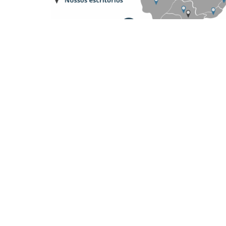
Where we are located:
Platinum Tower, Av. Mauro Ramos, 1450 -
São Paulo Branch – SP
Av. Brigadeiro Faria Lima, 4221 – 1st floor, Itaim B
Porto Alegre Branch – RS
Av. Dom Pedro II, 367 – Room 102 and 202 – São
Belo Horizonte Branch – MG
Rua Padre Silveira Lobo, 610 – Room 16 – São Lui