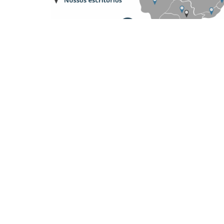
Where we are located:
Platinum Tower, Av. Mauro Ramos, 1450 -
São Paulo Branch – SP
Av. Brigadeiro Faria Lima, 4221 – 1st floor, Itaim B
Porto Alegre Branch – RS
Av. Dom Pedro II, 367 – Room 102 and 202 – São
Belo Horizonte Branch – MG
Rua Padre Silveira Lobo, 610 – Room 16 – São Lui